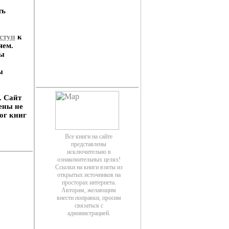
ть
ступ
к
яем.
Вы
ы
. Сайт
ены не
ог книг
Все книги на сайте
представлены
исключительно в
ознакомительных целях!
Ссылки на книги взяты из
открытых источников на
просторах интернета.
Авторам, желающим
внести поправки, просим
связаться с
администрацией.