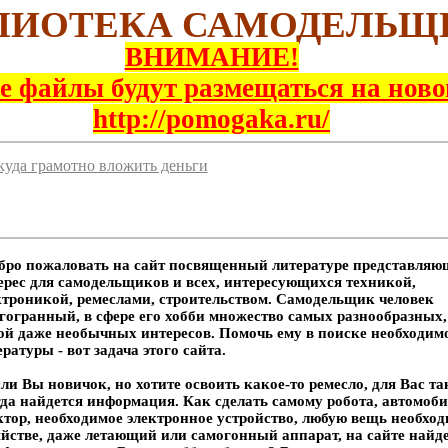
ЛИОТЕКА САМОДЕЛЬЩ
ВНИМАНИЕ!
е файлы будут размещаться на ново
http://pomogaka.ru/
куда грамотно вложить деньги
ро пожаловать на сайт посвященный литературе представляю
ерес для самодельщиков и всех, интересующихся техникой,
ктроникой, ремеслами, строительством. Самодельщик человек
гогранный, в сфере его хобби множество самых разнообразных,
ой даже необычных интересов. Помочь ему в поиске необходи
ратуры - вот задача этого сайта.
и Вы новичок, но хотите освоить какое-то ремесло, для Вас та
гда найдется информация. Как сделать самому робота, автомоби
ктор, необходимое электронное устройство, любую вещь необхо
яйстве, даже летающий или самогонный аппарат, на сайте найд