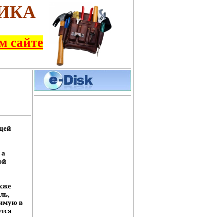
ИКА
м сайте
щей
 а
мой
кже
ль,
димую в
ется