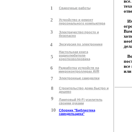
все
тех
1
Сварочные работы
отве
2
Устройство и ремонт
Име
персонального компьютера
огр
Вам
3
Электричество:просто и
безопасно
хот
нео
4
Экскурсия по электронике
дел
Настольная книга
радиолюбителя-
Воз
5
коротковолновика
пос
все
6
Разработка устройств на
или
микроконтроллерах AVR
7
Электронные самоделки
8
Строительство дома быстро и
дешево
9
Ламповый Hi-Fi усилитель
своими руками
10
Сборник "Библиотека
самодельщика"