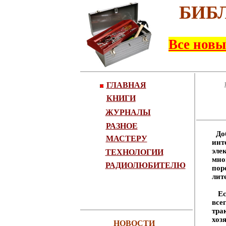
БИБ
Все новы
ГЛАВНАЯ
КНИГИ
ЖУРНАЛЫ
РАЗНОЕ
Доб
МАСТЕРУ
инт
эле
ТЕХНОЛОГИИ
мно
РАДИОЛЮБИТЕЛЮ
пор
лите
Есл
все
тра
хоз
НОВОСТИ