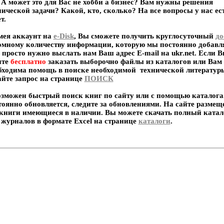
. А может это для Вас не хобби а бизнес? Вам нужны решения
нической задачи? Какой, кто, сколько? На все вопросы у нас ес
т.
я аккаунт на
e-Disk
, Вы сможете получить круглосуточный
до
омному количеству информации, которую мы постоянно добавл
 просто нужно выслать нам Ваш адрес E-mail на ukr.net. Если 
ите
бесплатно
заказать выборочно файлы из каталогов или Вам
бходима помощь в
поиске
необходимой технической литератур
айте запрос на странице
ПОИСК
можен быстрый поиск книг по сайту или с помощью каталога
тоянно обновляется, следите за обновлениями. На сайте размещ
 книги имеющиеся в наличии. Вы можете скачать полный катал
 журналов в формате Excel на странице
каталоги
.